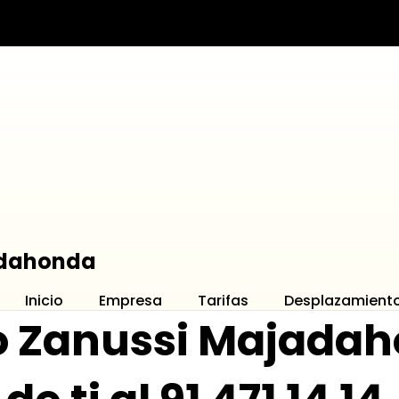
adahonda
Inicio
Empresa
Tarifas
Desplazamient
co Zanussi Majada