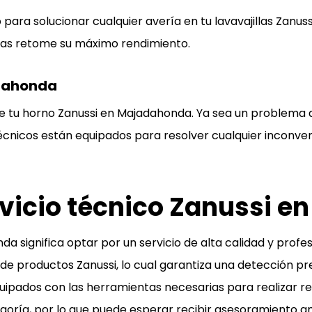
ra solucionar cualquier avería en tu lavavajillas Zanus
llas retome su máximo rendimiento.
adahonda
e tu horno Zanussi en Majadahonda. Ya sea un problema d
écnicos están equipados para resolver cualquier inconve
ervicio técnico Zanussi
a significa optar por un servicio de alta calidad y prof
de productos Zanussi, lo cual garantiza una detección pre
quipados con las herramientas necesarias para realizar r
tegoría, por lo que puede esperar recibir asesoramiento 