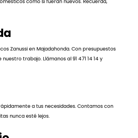
domésticos como si fueran nuevos. Recuerda,
da
icos Zanussi en Majadahonda. Con presupuestos
de nuestro trabajo. Llámanos al
91 471 14 14
y
r rápidamente a tus necesidades. Contamos con
tas nunca esté lejos.
io